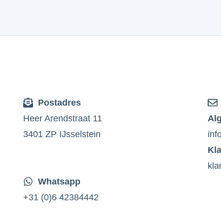
Postadres
Heer Arendstraat 11
Al
3401 ZP IJsselstein
inf
Kl
kla
Whatsapp
+31 (0)6 42384442