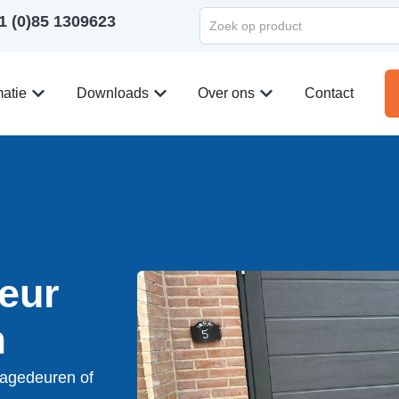
1 (0)85 1309623
matie
Downloads
Over ons
Contact
eur
m
ragedeuren of