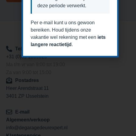
deze periode verwerkt.
Per e-mail kunt u ons gewoon
bereiken. Houd tijdens onze
vakantie wel rekening met een
iets
langere reactietijd
.
Telefoon
+31 (0)85 1309623
Ma t/m vr van 9:00 tot 19:00
Za van 9:00 tot 15:00
Postadres
Heer Arendstraat 11
3401 ZP IJsselstein
E-mail
Algemeen/verkoop
info@degaragedeurexpert.nl
Klantenservice