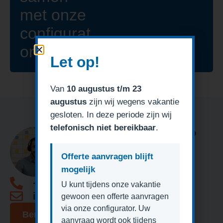
met onze
configurat
or!
Let op!
Van
10 augustus t/m 23
augustus
zijn wij wegens vakantie
gesloten. In deze periode zijn wij
telefonisch niet bereikbaar
.
Heeft u een vraag?
Offerte aanvragen blijft
mogelijk
+31 (0)85 1309623
U kunt tijdens onze vakantie
info@degaragedeurexpert.nl
gewoon een offerte aanvragen
via onze configurator. Uw
Bericht sturen
aanvraag wordt ook tijdens