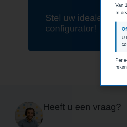
Van
In de
Stel uw ideale gara
configurator!
Of
U 
co
Per e
reken
Heeft u een vraag?