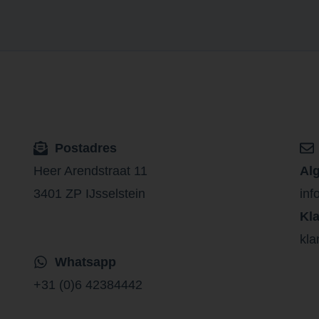
Postadres
Heer Arendstraat 11
Al
3401 ZP IJsselstein
inf
Kl
kla
Whatsapp
+31 (0)6 42384442