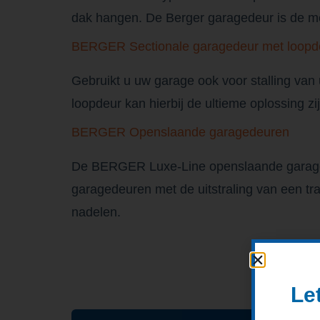
dak hangen. De Berger garagedeur is de me
BERGER Sectionale garagedeur met loopd
Gebruikt u uw garage ook voor stalling van
loopdeur kan hierbij de ultieme oplossing zij
BERGER Openslaande garagedeuren
De BERGER Luxe-Line openslaande garaged
garagedeuren met de uitstraling van een tr
nadelen.
Le