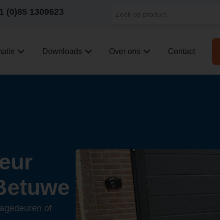
1 (0)85 1309623
matie
Downloads
Over ons
Contact
eur
-Betuwe
ragedeuren of