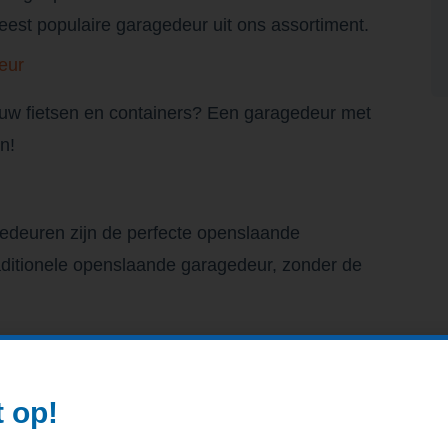
est populaire garagedeur uit ons assortiment.
eur
 uw fietsen en containers? Een garagedeur met
n!
euren zijn de perfecte openslaande
aditionele openslaande garagedeur, zonder de
t op!