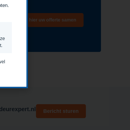
oten.
Stel hier uw offerte samen
nze
t.
wel
eurexpert.nl
Bericht sturen