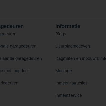
agedeuren
Informatie
gedeuren
Blogs
onale garagedeuren
Deurbladmotieven
laande garagedeuren
Dagmaten en inbouwruimt
e met loopdeur
Montage
triedeuren
Inmeetinstructies
Inmeetservice