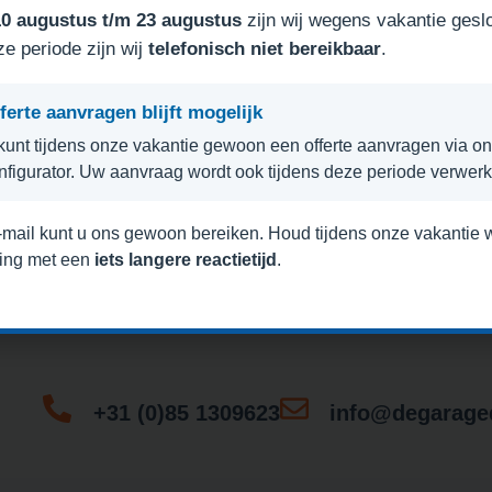
10 augustus t/m 23 augustus
zijn wij wegens vakantie gesl
ze periode zijn wij
telefonisch niet bereikbaar
.
gedeur zelf samen met onze
ferte aanvragen blijft mogelijk
kunt tijdens onze vakantie gewoon een offerte aanvragen via o
nfigurator. Uw aanvraag wordt ook tijdens deze periode verwerk
-mail kunt u ons gewoon bereiken. Houd tijdens onze vakantie 
ing met een
iets langere reactietijd
.
+31 (0)85 1309623
info@degaraged