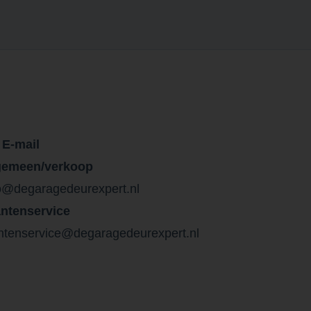
E-mail
gemeen/verkoop
o@degaragedeurexpert.nl
antenservice
ntenservice@degaragedeurexpert.nl