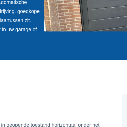
Automatische
rijving, goedkope
aartussen zit.
 in uw garage of
e in geopende toestand horizontaal onder het