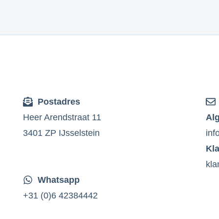
Postadres
Heer Arendstraat 11
Al
3401 ZP IJsselstein
inf
Kl
kla
Whatsapp
+31 (0)6 42384442