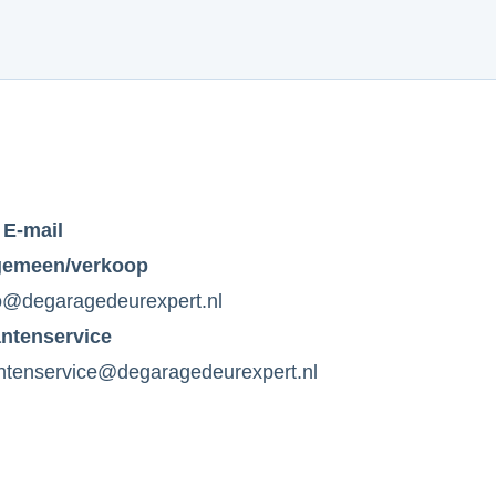
E-mail
gemeen/verkoop
o@degaragedeurexpert.nl
antenservice
ntenservice@degaragedeurexpert.nl