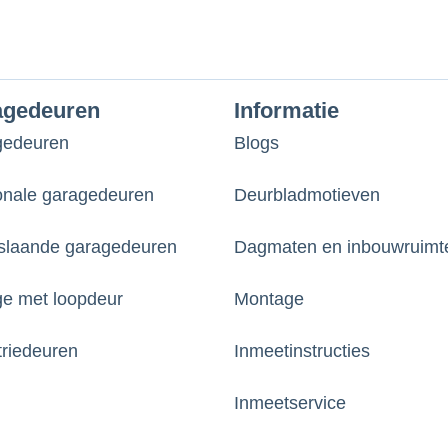
agedeuren
Informatie
gedeuren
Blogs
onale garagedeuren
Deurbladmotieven
laande garagedeuren
Dagmaten en inbouwruimt
e met loopdeur
Montage
triedeuren
Inmeetinstructies
Inmeetservice