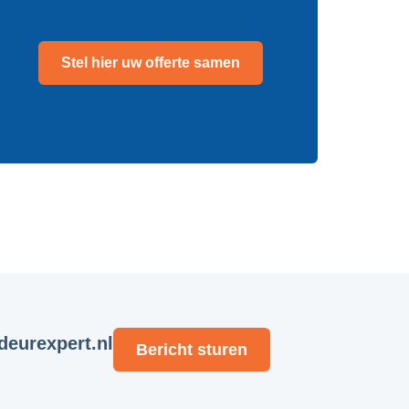
Stel hier uw offerte samen
eurexpert.nl
Bericht sturen