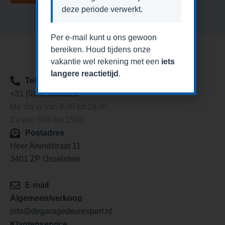
deze periode verwerkt.
Per e-mail kunt u ons gewoon
bereiken. Houd tijdens onze
vakantie wel rekening met een
iets
langere reactietijd
.
Telefoon
+31 (0)85 1309623
Ma t/m vr van 9:00 tot 19:00
Za van 9:00 tot 15:00
Postadres
Heer Arendstraat 11
3401 ZP IJsselstein
E-mail
Algemeen/verkoop
info@degaragedeurexpert.nl
Klantenservice