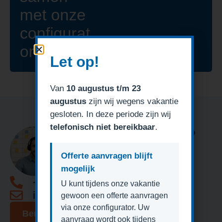
met onze
configurat
or!
Let op!
Van
10 augustus t/m 23
augustus
zijn wij wegens vakantie
gesloten. In deze periode zijn wij
telefonisch niet bereikbaar
.
Heeft u een vraag?
Offerte aanvragen blijft
mogelijk
+31 (0)85 1309623
U kunt tijdens onze vakantie
info@degaragedeurexpert.nl
gewoon een offerte aanvragen
via onze configurator. Uw
Bericht sturen
aanvraag wordt ook tijdens