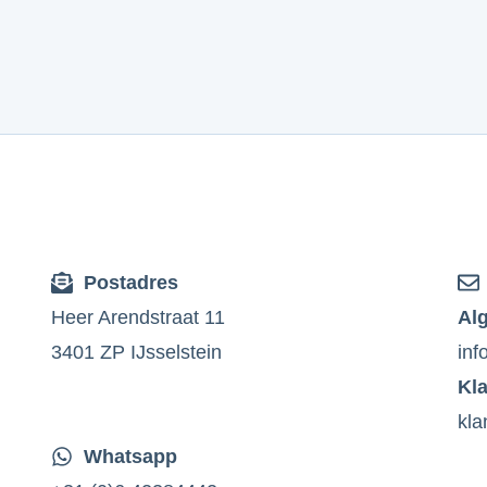
Postadres
Heer Arendstraat 11
Al
3401 ZP IJsselstein
inf
Kl
kla
Whatsapp