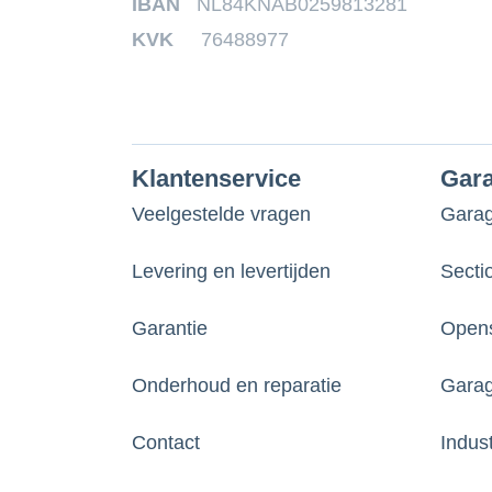
IBAN
NL84KNAB0259813281
KVK
76488977
Klantenservice
Gar
Veelgestelde vragen
Gara
Levering en levertijden
Secti
Garantie
Opens
Onderhoud en reparatie
Garag
Contact
Indus