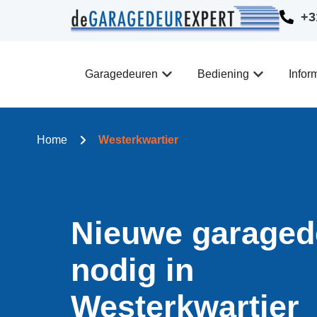
+3
Garagedeuren
Bediening
Infor
Home
Westerkwartier
Nieuwe garaged
nodig in
Westerkwartier