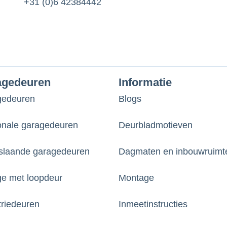
+31 (0)6 42384442
agedeuren
Informatie
gedeuren
Blogs
onale garagedeuren
Deurbladmotieven
laande garagedeuren
Dagmaten en inbouwruimt
e met loopdeur
Montage
triedeuren
Inmeetinstructies