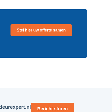
Stel hier uw offerte samen
eurexpert.nl
Bericht sturen