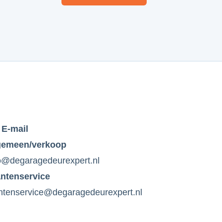
E-mail
gemeen/verkoop
o@degaragedeurexpert.nl
antenservice
ntenservice@degaragedeurexpert.nl