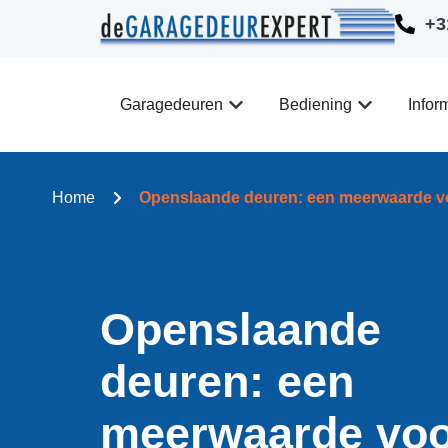
+3
Garagedeuren
Bediening
Infor
Home
Openslaande deuren: een meerwaarde vo
Openslaande
deuren: een
meerwaarde voo