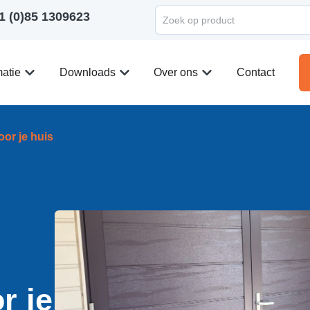
1 (0)85 1309623
matie
Downloads
Over ons
Contact
or je huis
r je