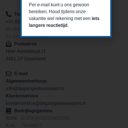
Per e-mail kunt u ons gewoon
bereiken. Houd tijdens onze
Telefoon
vakantie wel rekening met een
iets
+31 (0)85 1309623
langere reactietijd
.
Ma t/m vr van 9:00 tot 19:00
Za van 9:00 tot 15:00
Postadres
Heer Arendstraat 11
3401 ZP IJsselstein
E-mail
Algemeen/verkoop
info@degaragedeurexpert.nl
Klantenservice
klantenservice@degaragedeurexpert.nl
Bedrijfsgegevens
IBAN
NL84KNAB0259813281
KVK
76488977