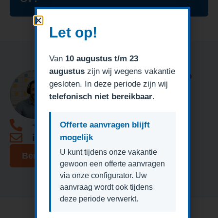
Let op!
Van
10 augustus t/m 23
augustus
zijn wij wegens vakantie
Heeft u een vraag?
gesloten. In deze periode zijn wij
telefonisch niet bereikbaar
.
+31 (0)85 1309623
Offerte aanvragen blijft
info@degaragedeurexpert.nl
mogelijk
U kunt tijdens onze vakantie
Bericht sturen
gewoon een offerte aanvragen
via onze configurator. Uw
aanvraag wordt ook tijdens
deze periode verwerkt.