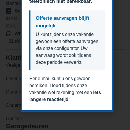
telefonisch niet bereikbaar
.
klantenservice@degaragedeurexpert.nl
Bedrijfsgegevens
Offerte aanvragen blijft
IBAN
NL84KNAB0259813281
mogelijk
KVK
76488977
Whatsapp
U kunt tijdens onze vakantie
+31 (0)6 42384442
gewoon een offerte aanvragen
via onze configurator. Uw
aanvraag wordt ook tijdens
Klantenservice
deze periode verwerkt.
Veelgestelde vragen
Per e-mail kunt u ons gewoon
Levering en levertijden
bereiken. Houd tijdens onze
Garantie
vakantie wel rekening met een
iets
langere reactietijd
.
Onderhoud en reparatie
Contact
Garagedeuren