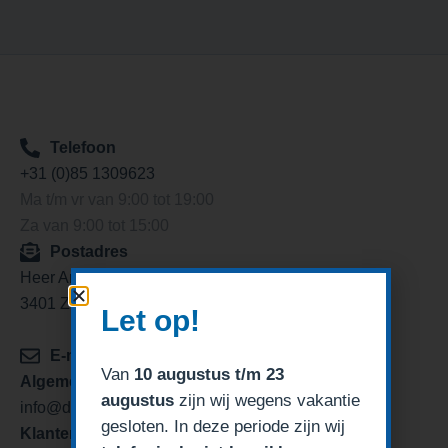
Telefoon
+31 (0)85 1309623
Ma t/m vr van 9:00 tot 19:00
Za van 9:00 tot 15:00
Postadres
Heer Arendstraat 11
3401 ZP IJsselstein
Let op!
E-mail
Van
10 augustus t/m 23
Algemeen/verkoop
augustus
zijn wij wegens vakantie
info@degaragedeurexpert.nl
gesloten. In deze periode zijn wij
Klantenservice