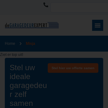
Home
Misja
Ziet er top uit!
Stel uw
Stel hier uw offerte samen
ideale
garagedeu
r zelf
samen