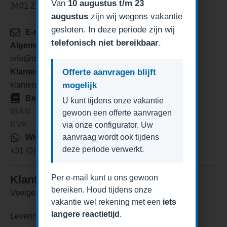
Van
10 augustus t/m 23
3401 ZP IJsselstein
augustus
zijn wij wegens vakantie
gesloten. In deze periode zijn wij
E-mail
telefonisch niet bereikbaar
.
Algemeen/verkoop
info@degaragedeurexpert.nl
Klantenservice
Offerte aanvragen blijft
klantenservice@degaragedeurexpert.nl
mogelijk
Bedrijfsgegevens
U kunt tijdens onze vakantie
IBAN
NL84KNAB0259813281
gewoon een offerte aanvragen
KVK
76488977
via onze configurator. Uw
aanvraag wordt ook tijdens
Whatsapp
deze periode verwerkt.
+31 (0)6 42384442
Klantenservice
Per e-mail kunt u ons gewoon
bereiken. Houd tijdens onze
Veelgestelde vragen
vakantie wel rekening met een
iets
langere reactietijd
.
Levering en levertijden