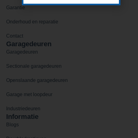
Garantie
Onderhoud en reparatie
Contact
Garagedeuren
Garagedeuren
Sectionale garagedeuren
Openslaande garagedeuren
Garage met loopdeur
Industriedeuren
Informatie
Blogs