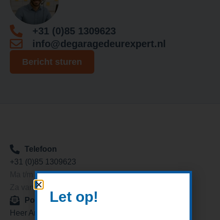
+31 (0)85 1309623
info@degaragedeurexpert.nl
Bericht sturen
Telefoon
+31 (0)85 1309623
Ma t/m vr van 9:00 tot 19:00
Za van 9:00 tot 15:00
Let op!
Postadres
Heer Arendstraat 11