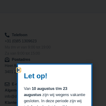
Telefoon
+31 (0)85 1309623
Ma t/m vr van 9:00 tot 19:00
Za van 9:00 tot 15:00
Postadres
Heer Arendstraat 11
3401 ZP IJsselstein
Let op!
E-mail
Van
10 augustus t/m 23
Algemeen/verkoop
augustus
zijn wij wegens vakantie
info@degaragedeurexpert.nl
gesloten. In deze periode zijn wij
Klantenservice