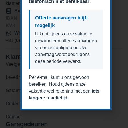
telefonisch niet bereikbaar
.
klantenservice@degaragedeurexpert.nl
Bedrijfsgegevens
Offerte aanvragen blijft
IBAN
NL84KNAB0259813281
mogelijk
KVK
76488977
Whatsapp
U kunt tijdens onze vakantie
+31 (0)6 42384442
gewoon een offerte aanvragen
via onze configurator. Uw
aanvraag wordt ook tijdens
Klantenservice
deze periode verwerkt.
Veelgestelde vragen
Per e-mail kunt u ons gewoon
Levering en levertijden
bereiken. Houd tijdens onze
Garantie
vakantie wel rekening met een
iets
langere reactietijd
.
Onderhoud en reparatie
Contact
Garagedeuren